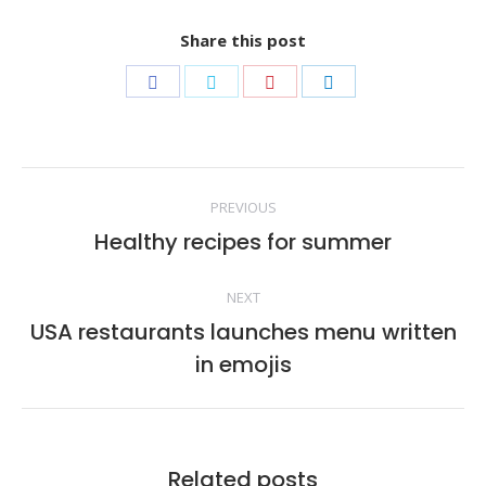
Share this post
Share
Share
Share
Share
on
on
on
on
Facebook
Twitter
Pinterest
LinkedIn
Post
PREVIOUS
navigation
Healthy recipes for summer
Previous
post:
NEXT
USA restaurants launches menu written
Next
in emojis
post:
Related posts