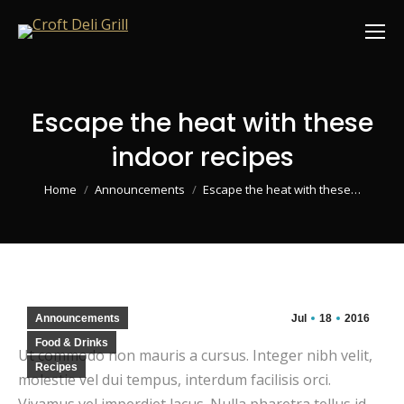
Escape the heat with these
indoor recipes
You are here:
Home
Announcements
Escape the heat with these…
Announcements
Jul
18
2016
Food & Drinks
Ut commodo non mauris a cursus. Integer nibh velit,
Recipes
molestie vel dui tempus, interdum facilisis orci.