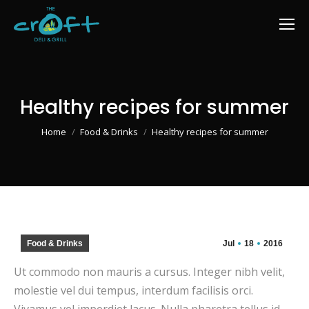
Healthy recipes for summer
You are here:
Home
Food & Drinks
Healthy recipes for summer
Food & Drinks
Jul
18
2016
Ut commodo non mauris a cursus. Integer nibh velit,
molestie vel dui tempus, interdum facilisis orci.