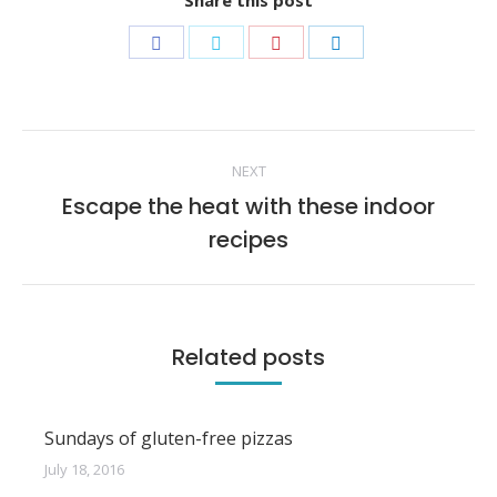
Share this post
Share
Share
Share
Share
on
on
on
on
Facebook
Twitter
Pinterest
LinkedIn
Post
NEXT
navigation
Escape the heat with these indoor
Next
recipes
post:
Related posts
Sundays of gluten-free pizzas
July 18, 2016